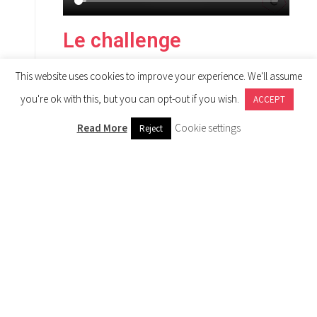
Le challenge
This website uses cookies to improve your experience. We'll assume
you're ok with this, but you can opt-out if you wish.
ACCEPT
Trouver une solution qui permettrait de mettre
en avant les valeurs de l’entreprise Celonic AG…
Read More
Cookie settings
Reject
Le concept
Dans un premier temps, il fallait trouver des
mots forts qui qualifient parfaitement l’image et
la force de Celonic AG.
Le résultat